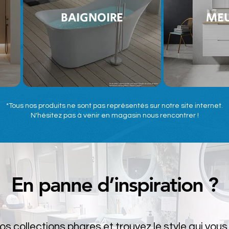
BAIGNOIRE
MEU
*Tous nos produits ne sont pas représentés sur notre site internet.
N'hésitez pas à venir en magasin nous rencontrer !
En panne d’inspiration ?
s collections phares et trouvez le style qui vou