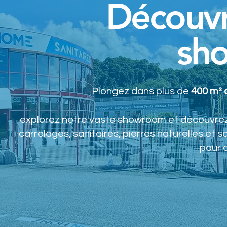
Découvr
sh
Plongez dans plus de
400 m² 
explorez notre vaste showroom et découvrez
carrelages, sanitaires, pierres naturelles et so
pour c