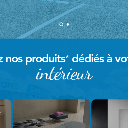
 nos produits
dédiés à vo
*
intérieur