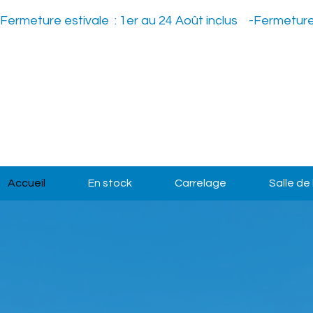
Fermeture estivale  : 1er au 24 Août inclus    -
Accueil
En stock
Carrelage
Salle de