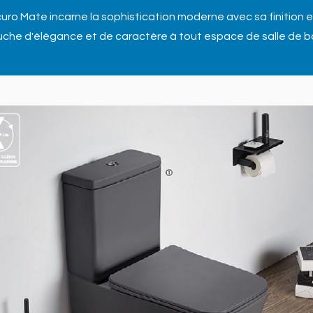
ro Mate incarne la sophistication moderne avec sa finition e
uche d'élégance et de caractère à tout espace de salle de ba