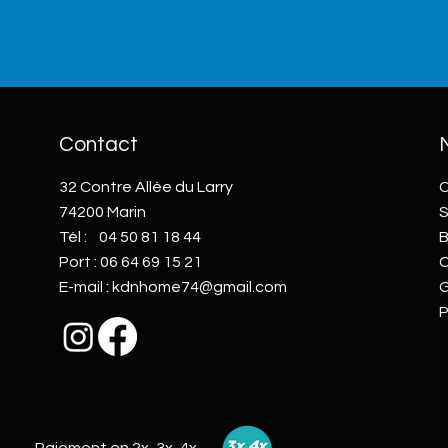
Contact
32 Contre Allée du Larry
C
74200 Marin
S
Tél :
04 50 81 18 44
B
Port :
06 64 69 15 21
C
E-mail :
kdnhome74@gmail.com
G
P