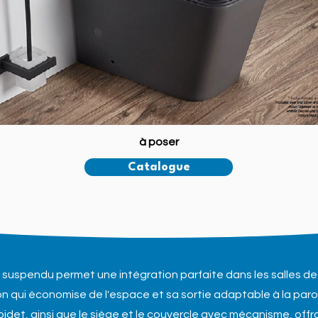
à poser
Catalogue
uspendu permet une intégration parfaite dans les salles de
 qui économise de l'espace et sa sortie adaptable à la paroi
 bidet, ainsi que le siège et le couvercle avec mécanisme, offr