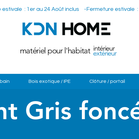
intérieur
matériel pour l'habitat
extérieur
 bain
Bois exotique / IPE
Clôture / portail
nt Gris fonc