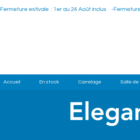
Fermeture estivale  : 1er au 24 Août inclus    -
Accueil
En stock
Carrelage
Salle de
Elega