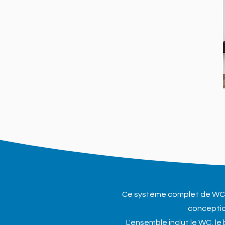
Ce système complet de WC s
conception
L'ensemble inclut le WC, le