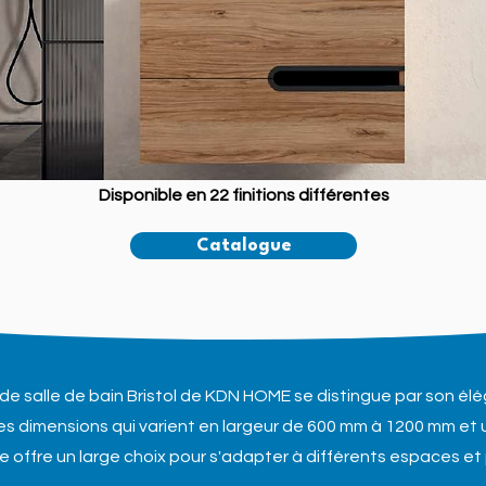
Disponible en 22 finitions différentes
Catalogue
de salle de bain Bristol de KDN HOME se distingue par son él
es dimensions qui varient en largeur de 600 mm à 1200 mm et
offre un large choix pour s'adapter à différents espaces et