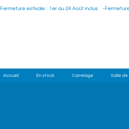
Fermeture estivale  : 1er au 24 Août inclus    -
Accueil
En stock
Carrelage
Salle de