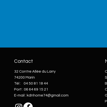
Contact
32 Contre Allée du Larry
C
74200 Marin
S
Tél :
04 50 81 18 44
B
Port :
06 64 69 15 21
C
E-mail :
kdnhome74@gmail.com
G
P