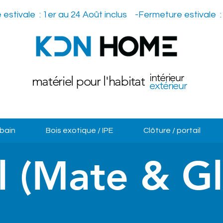
intérieur
matériel pour l'habitat
extérieur
 bain
Bois exotique / IPE
Clôture / portail
l (Mate & Gl