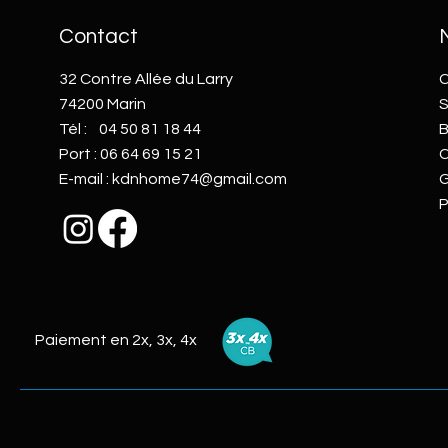
Contact
32 Contre Allée du Larry
C
74200 Marin
S
Tél :
04 50 81 18 44
B
Port :
06 64 69 15 21
C
E-mail :
kdnhome74@gmail.com
G
P
Paiement en 2x, 3x, 4x