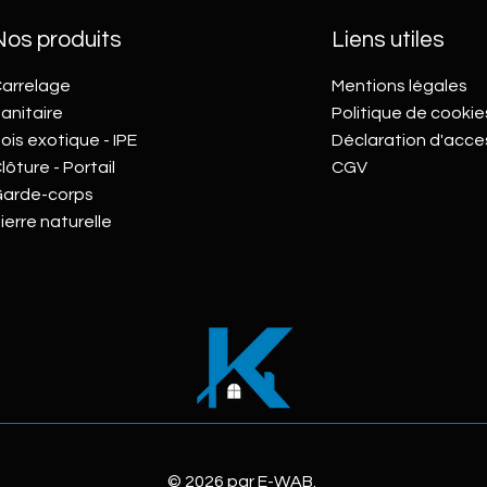
Nos produits
Liens utiles
arrelage
Mentions légales
anitaire
Politique de cookie
ois exotique - IPE
Déclaration d'acces
lôture - Portail
CGV
arde-corps
ierre naturelle
© 2026 par
E-WAB
.