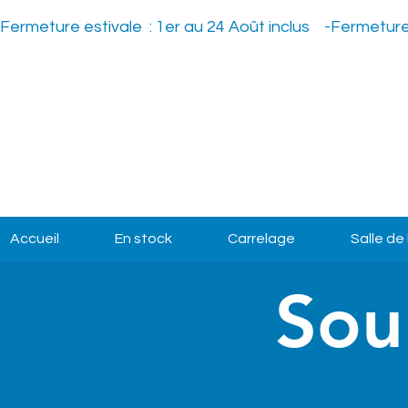
Fermeture estivale  : 1er au 24 Août inclus    -
Accueil
En stock
Carrelage
Salle de
Sou