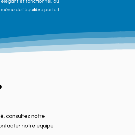
 élégant et fonctionnel, où
même de l'équilibre parfait
?
lité, consultez notre
contacter notre équipe